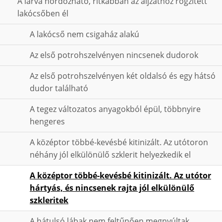
A lárva hordozható, ritkábban az aljzathoz rögzített
lakócsőben él
A lakócső nem csigaház alakú
Az első potrohszelvényen nincsenek dudorok
Az első potrohszelvényen két oldalsó és egy hátsó
dudor található
A tegez változatos anyagokból épül, többnyire
hengeres
A középtor többé-kevésbé kitinizált. Az utótoron
néhány jól elkülönülő szklerit helyezkedik el
A középtor többé-kevésbé kitinizált. Az utótor
hártyás, és nincsenek rajta jól elkülönülő
szkleritek
A hátulsó lábak nem feltűnően megnyúltak