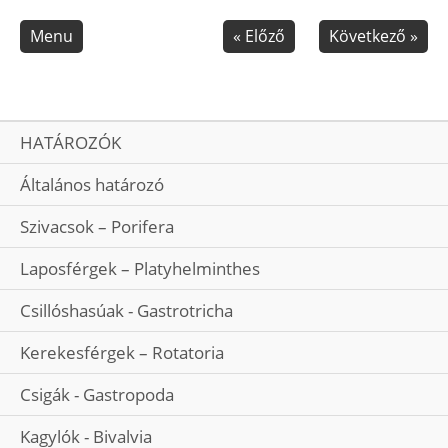
Skip navigation
Menu
«
Előző
Következő
»
HATÁROZÓK
Általános határozó
Szivacsok – Porifera
Laposférgek – Platyhelminthes
Csillóshasúak - Gastrotricha
Kerekesférgek – Rotatoria
Csigák - Gastropoda
Kagylók - Bivalvia